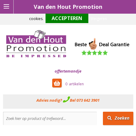
Van den Hout Promotion
Om onze website optimaal te laten functioneren maken wij gebruik van
cookies.
Weigeren
offertemandje
0
Advies nodig?
Bel 073 642 3901
Zoeken