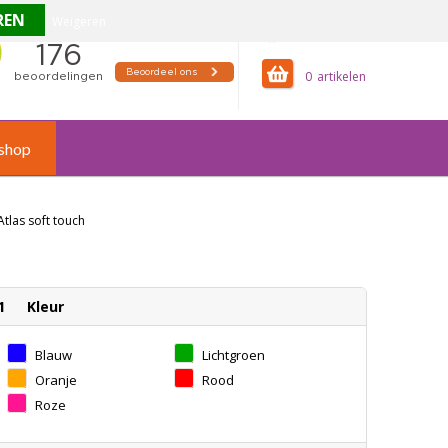
Weigeren
offertemandje
0
shop
tlas soft touch
1
Kleur
Blauw
Lichtgroen
Oranje
Rood
Roze