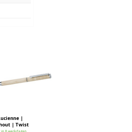
Lucienne |
hout | Twist
 in 8 werkdagen