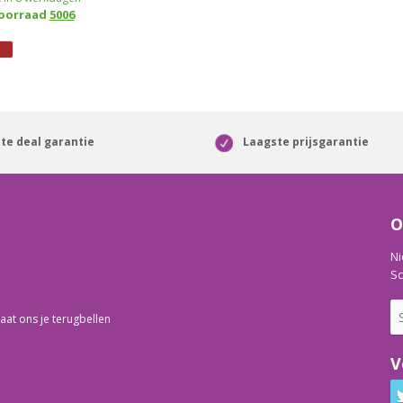
voorraad
5006
te deal garantie
Laagste prijsgarantie
O
Ni
Sc
aat ons je terugbellen
V