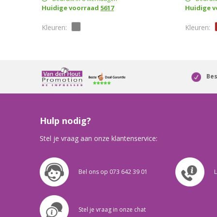
Huidige voorraad
5617
Huidige 
Bes
Hulp nodig?
Stel je vraag aan onze klantenservice:
Bel ons op 073 642 39 01
L
Stel je vraag in onze chat