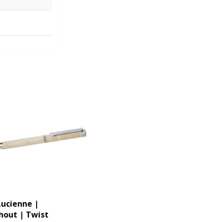
Lucienne |
hout | Twist