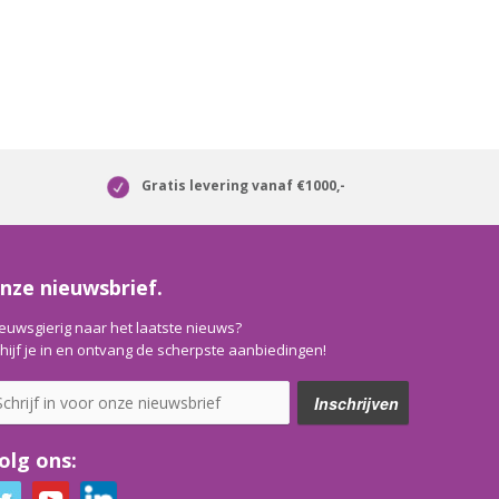
Gratis levering vanaf €1000,-
nze nieuwsbrief.
euwsgierig naar het laatste nieuws?
hijf je in en ontvang de scherpste aanbiedingen!
olg ons: