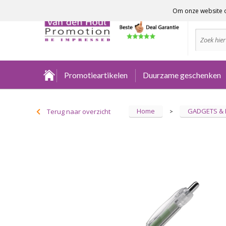
Om onze website o
Advies no
Promotieartikelen
Duurzame geschenken
Home
GADGETS &
Terug naar overzicht
>