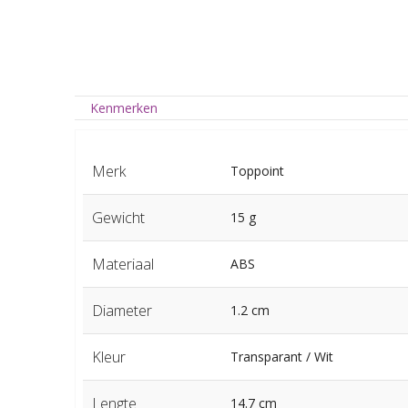
Kenmerken
Merk
Toppoint
Gewicht
15 g
Materiaal
ABS
Diameter
1.2 cm
Kleur
Transparant / Wit
Lengte
14.7 cm