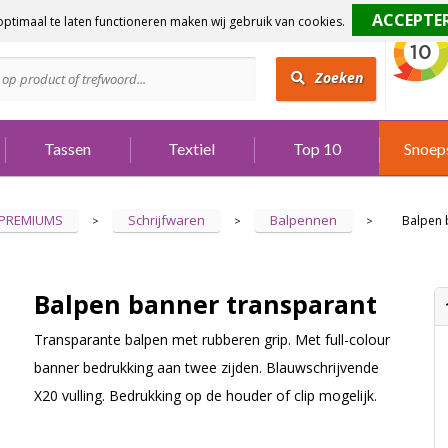
ptimaal te laten functioneren maken wij gebruik van cookies.
dig?
Bel 073 642 3901
Zoeken
Tassen
Textiel
Top 10
Snoep
 PREMIUMS
Schrijfwaren
Balpennen
Balpen 
>
>
>
Balpen banner transparant
Transparante balpen met rubberen grip. Met full-colour
banner bedrukking aan twee zijden. Blauwschrijvende
X20 vulling. Bedrukking op de houder of clip mogelijk.