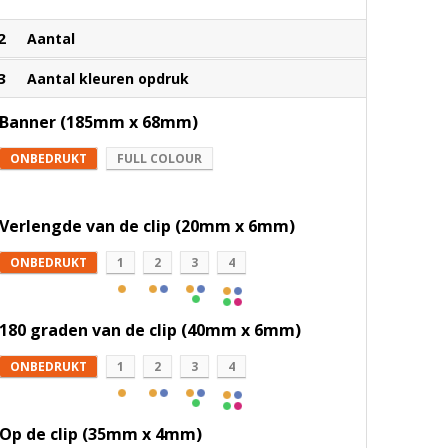
Zwart
2
Aantal
3
Aantal kleuren opdruk
Banner (185mm x 68mm)
ONBEDRUKT
FULL COLOUR
Verlengde van de clip (20mm x 6mm)
ONBEDRUKT
1
2
3
4
180 graden van de clip (40mm x 6mm)
ONBEDRUKT
1
2
3
4
Op de clip (35mm x 4mm)