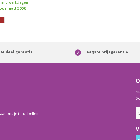
 in 8 werkdagen
voorraad
5006
te deal garantie
Laagste prijsgarantie
O
Ni
Sc
aat ons je terugbellen
V