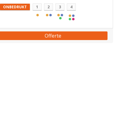
ONBEDRUKT
1
2
3
4
Offerte