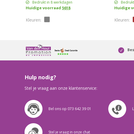
Bedrukt in 8 werkdagen
Bedrukt
Huidige voorraad
5618
Huidige 
Bes
Hulp nodig?
Stel je vraag aan onze klantenservice:
Bel ons op 073 642 39 01
L
Stel je vraag in onze chat