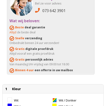
Bel ze voor advies
073 642 3901
Wat wij beloven:
Beste
deal garantie
Altijd
de beste deal
Snelle
verzending
Onbedrukt binnen 24 uur verzonden!
Gratis
digitale proefdruk
Altijd vooraf een gratis proefdruk
Gratis
persoonlijk advies
Van maandag t/m vrijdag van 09:00 tot 18:00
Binnen 4 uur
een offerte in uw mailbox
1
Kleur
Wit
Wit / Donker
Rood