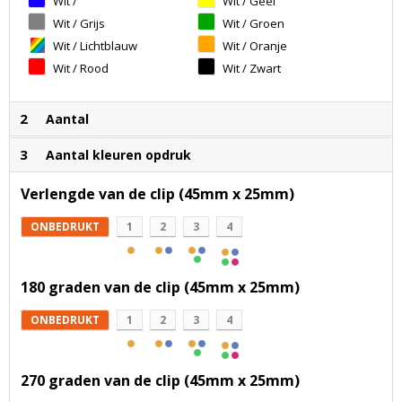
Wit /
Wit / Geel
Donkerblauw
Wit / Grijs
Wit / Groen
Wit / Lichtblauw
Wit / Oranje
Wit / Rood
Wit / Zwart
2
Aantal
3
Aantal kleuren opdruk
Verlengde van de clip (45mm x 25mm)
ONBEDRUKT
1
2
3
4
180 graden van de clip (45mm x 25mm)
ONBEDRUKT
1
2
3
4
270 graden van de clip (45mm x 25mm)