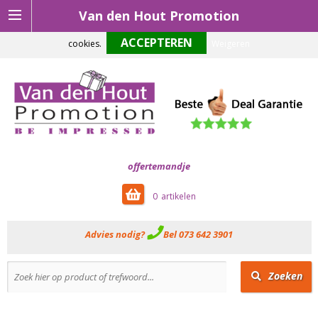
Van den Hout Promotion
Om onze website optimaal te laten functioneren maken wij gebruik van
cookies.
Weigeren
offertemandje
0
Advies nodig?
Bel 073 642 3901
Zoeken