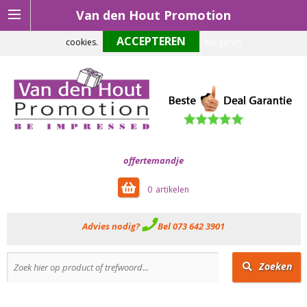
Van den Hout Promotion
Om onze website optimaal te laten functioneren maken wij gebruik van
cookies.
Weigeren
offertemandje
0
Advies nodig?
Bel 073 642 3901
Zoeken