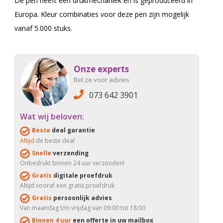
De pen heeft een drukmechaniek en is geproduceerd in
Europa. Kleur combinaties voor deze pen zijn mogelijk
vanaf 5.000 stuks.
Onze experts
Bel ze voor advies
073 642 3901
Wat wij beloven:
Beste
deal garantie
Altijd
de beste deal
Snelle
verzending
Onbedrukt binnen 24 uur verzonden!
Gratis
digitale proefdruk
Altijd vooraf een gratis proefdruk
Gratis
persoonlijk advies
Van maandag t/m vrijdag van 09:00 tot 18:00
Binnen 4 uur
een offerte in uw mailbox