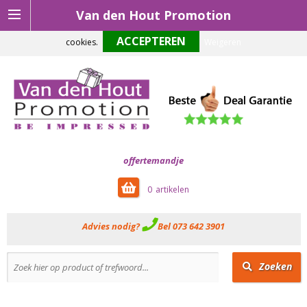
Van den Hout Promotion
Om onze website optimaal te laten functioneren maken wij gebruik van
cookies.
Weigeren
offertemandje
0
Advies nodig?
Bel 073 642 3901
Zoeken