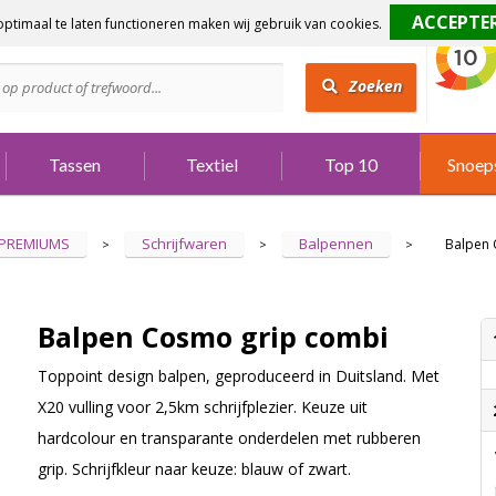
ptimaal te laten functioneren maken wij gebruik van cookies.
dig?
Bel 073 642 3901
Zoeken
Tassen
Textiel
Top 10
Snoep
 PREMIUMS
Schrijfwaren
Balpennen
Balpen 
>
>
>
Balpen Cosmo grip combi
Toppoint design balpen, geproduceerd in Duitsland. Met
X20 vulling voor 2,5km schrijfplezier. Keuze uit
hardcolour en transparante onderdelen met rubberen
grip. Schrijfkleur naar keuze: blauw of zwart.