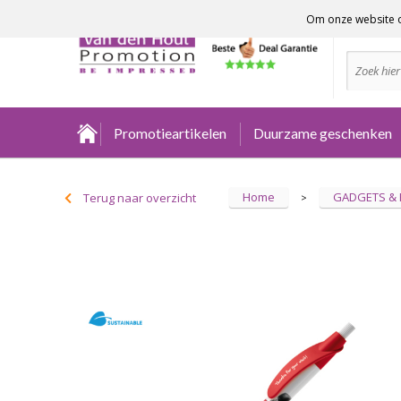
Om onze website o
Advies no
Promotieartikelen
Duurzame geschenken
Home
GADGETS &
Terug naar overzicht
>