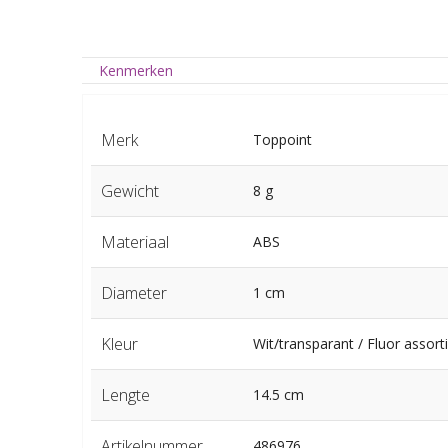
Kenmerken
Merk
Toppoint
Gewicht
8 g
Materiaal
ABS
Diameter
1 cm
Kleur
Wit/transparant / Fluor assorti
Lengte
14.5 cm
Artikelnummer
486976