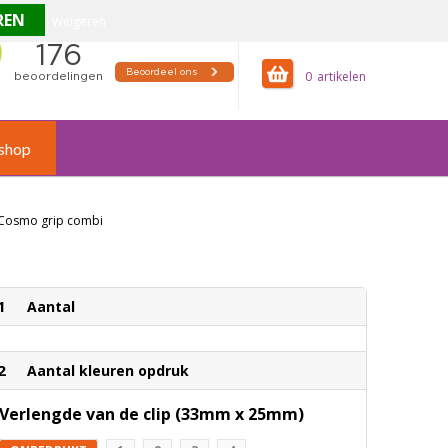
Weigeren
offertemandje
0
shop
Cosmo grip combi
1
Aantal
2
Aantal kleuren opdruk
Verlengde van de clip (33mm x 25mm)