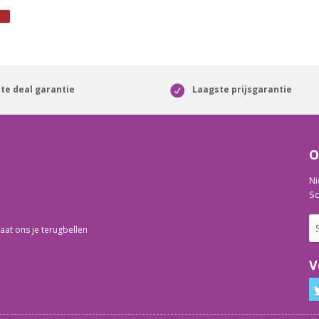
te deal garantie
Laagste prijsgarantie
O
Ni
Sc
aat ons je terugbellen
V