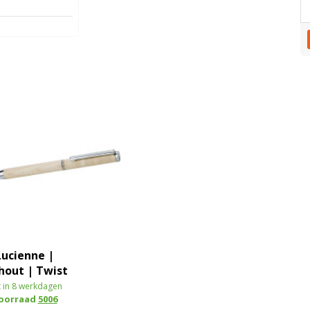
Lucienne |
hout | Twist
 in 8 werkdagen
voorraad
5006