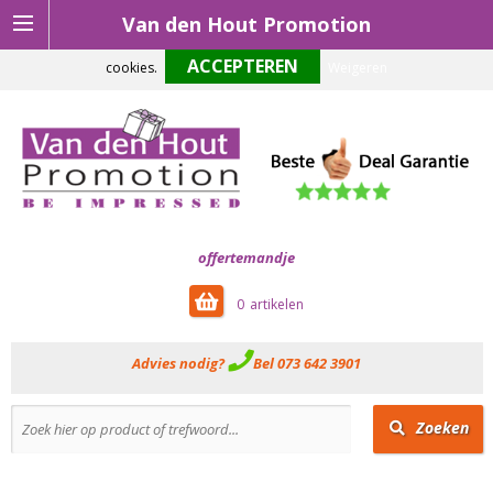
Van den Hout Promotion
Om onze website optimaal te laten functioneren maken wij gebruik van
cookies.
Weigeren
offertemandje
0
Advies nodig?
Bel 073 642 3901
Zoeken