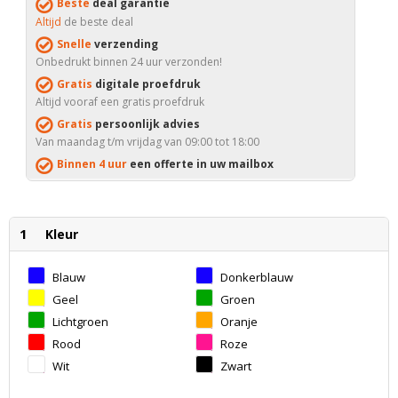
Beste
deal garantie
Altijd
de beste deal
Snelle
verzending
Onbedrukt binnen 24 uur verzonden!
Gratis
digitale proefdruk
Altijd vooraf een gratis proefdruk
Gratis
persoonlijk advies
Van maandag t/m vrijdag van 09:00 tot 18:00
Binnen 4 uur
een offerte in uw mailbox
1
Kleur
Blauw
Donkerblauw
Geel
Groen
Lichtgroen
Oranje
Rood
Roze
Wit
Zwart