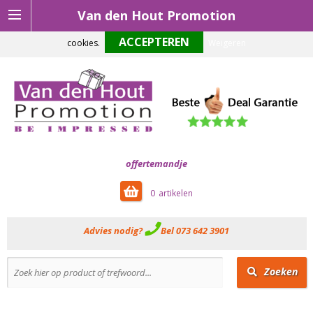
Van den Hout Promotion
Om onze website optimaal te laten functioneren maken wij gebruik van
cookies.
Weigeren
offertemandje
0
Advies nodig?
Bel 073 642 3901
Zoeken