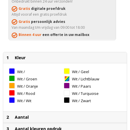
Onbedrukt binnen 24 uur verzonden!
Gratis
digitale proefdruk
Altijd vooraf een gratis proefdruk
Gratis
persoonlijk advies
Van maandag t/m vrijdag van 09:00 tot 18:00
Binnen 4 uur
een offerte in uw mailbox
1
Kleur
Wit /
Wit / Geel
Donkerblauw
Wit / Groen
Wit / Lichtblauw
Wit / Oranje
Wit / Paars
Wit / Rood
Wit / Turquoise
Wit / Wit
Wit / Zwart
2
Aantal
3
Aantal kleuren opdruk