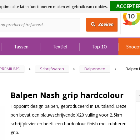
ptimaal te laten functioneren maken wij gebruik van cookies.
dig?
Bel 073 642 3901
Zoeken
Tassen
Textiel
Top 10
Snoep
 PREMIUMS
Schrijfwaren
Balpennen
Balpen 
>
>
>
Balpen Nash grip hardcolour
Toppoint design balpen, geproduceerd in Duitsland. Deze
pen bevat een blauwschrijvende X20 vulling voor 2,5km
schrijfplezier en heeft een hardcolour finish met rubberen
grip.