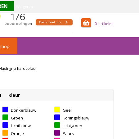
Weigeren
offertemandje
0
shop
Nash grip hardcolour
1
Kleur
Donkerblauw
Geel
Groen
Koningsblauw
Lichtblauw
Lichtgroen
Oranje
Paars