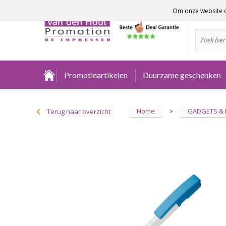
Om onze website o
Advies no
Promotieartikelen
Duurzame geschenken
Home
GADGETS &
Terug naar overzicht
>