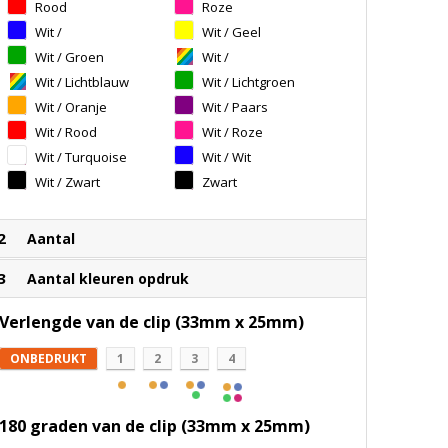
Rood
Roze
Wit /
Wit / Geel
Donkerblauw
Wit / Groen
Wit /
Koningsblauw
Wit / Lichtblauw
Wit / Lichtgroen
Wit / Oranje
Wit / Paars
Wit / Rood
Wit / Roze
Wit / Turquoise
Wit / Wit
Wit / Zwart
Zwart
2
Aantal
3
Aantal kleuren opdruk
Verlengde van de clip (33mm x 25mm)
ONBEDRUKT
1
2
3
4
180 graden van de clip (33mm x 25mm)