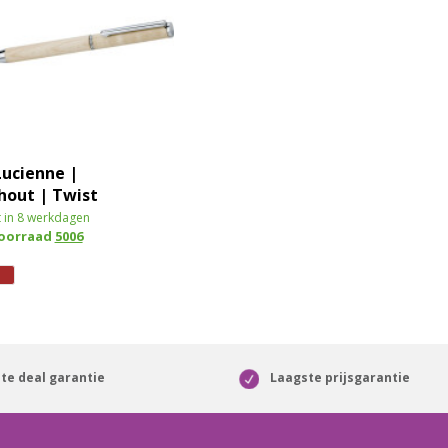
Lucienne |
hout | Twist
 in 8 werkdagen
voorraad
5006
te deal garantie
Laagste prijsgarantie