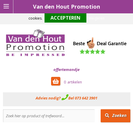
Van den Hout Promotion
Om onze website optimaal te laten functioneren maken wij gebruik van
cookies.
Weigeren
offertemandje
0
Advies nodig?
Bel 073 642 3901
Zoeken