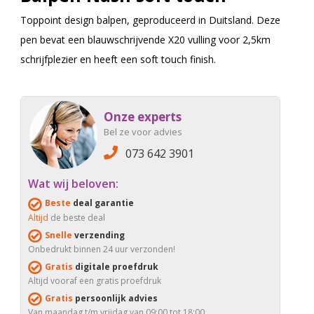
Toppoint design balpen, geproduceerd in Duitsland. Deze
pen bevat een blauwschrijvende X20 vulling voor 2,5km
schrijfplezier en heeft een soft touch finish.
Onze experts
Bel ze voor advies
073 642 3901
Wat wij beloven:
Beste
deal garantie
Altijd
de beste deal
Snelle
verzending
Onbedrukt binnen 24 uur verzonden!
Gratis
digitale proefdruk
Altijd vooraf een gratis proefdruk
Gratis
persoonlijk advies
Van maandag t/m vrijdag van 09:00 tot 18:00