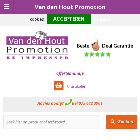
Van den Hout Promotion
Om onze website optimaal te laten functioneren maken wij gebruik van
cookies.
Weigeren
offertemandje
0
Advies nodig?
Bel 073 642 3901
Zoeken