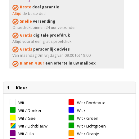
Beste
deal garantie
Altijd
de beste deal
Snelle
verzending
Onbedrukt binnen 24 uur verzonden!
Gratis
digitale proefdruk
Altijd vooraf een gratis proefdruk
Gratis
persoonlijk advies
Van maandag t/m vrijdag van 09:00 tot 18:00
Binnen 4 uur
een offerte in uw mailbox
1
Kleur
Wit
Wit / Bordeaux
Wit / Donker
Wit /
Groen
Donkerblauw
Wit / Geel
Wit / Groen
Wit / Lichtblauw
Wit / Lichtgroen
Wit / Lila
Wit / Oranje