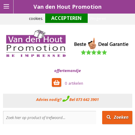
Van den Hout Promotion
Om onze website optimaal te laten functioneren maken wij gebruik van
cookies.
Weigeren
offertemandje
0
Advies nodig?
Bel 073 642 3901
Zoeken