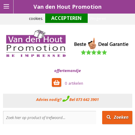
Van den Hout Promotion
Om onze website optimaal te laten functioneren maken wij gebruik van
cookies.
Weigeren
offertemandje
0
Advies nodig?
Bel 073 642 3901
Zoeken