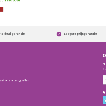
voorraad
5006
te deal garantie
Laagste prijsgarantie
O
Ni
Sc
aat ons je terugbellen
V