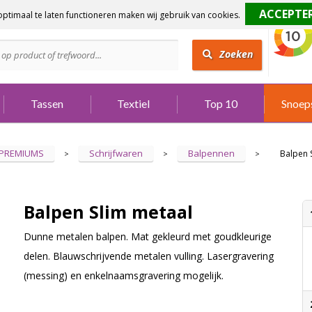
ptimaal te laten functioneren maken wij gebruik van cookies.
dig?
Bel 073 642 3901
Zoeken
Tassen
Textiel
Top 10
Snoep
 PREMIUMS
Schrijfwaren
Balpennen
Balpen 
>
>
>
Balpen Slim metaal
Dunne metalen balpen. Mat gekleurd met goudkleurige
delen. Blauwschrijvende metalen vulling. Lasergravering
(messing) en enkelnaamsgravering mogelijk.