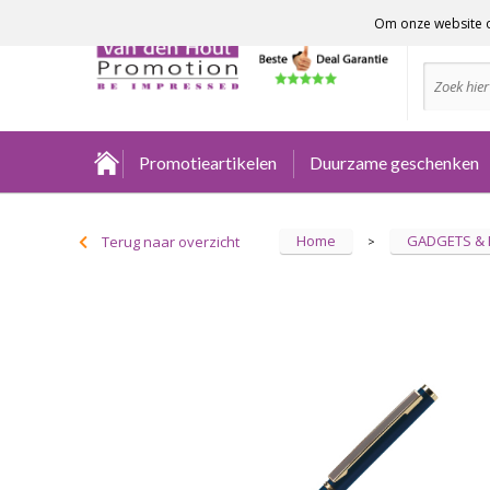
Om onze website o
Advies no
Promotieartikelen
Duurzame geschenken
Home
GADGETS &
Terug naar overzicht
>