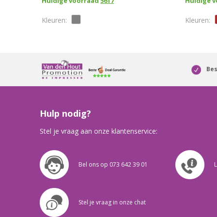
Huidige voorraad
5617
Huidige 
Bes
Hulp nodig?
Stel je vraag aan onze klantenservice:
Bel ons op 073 642 39 01
L
Stel je vraag in onze chat