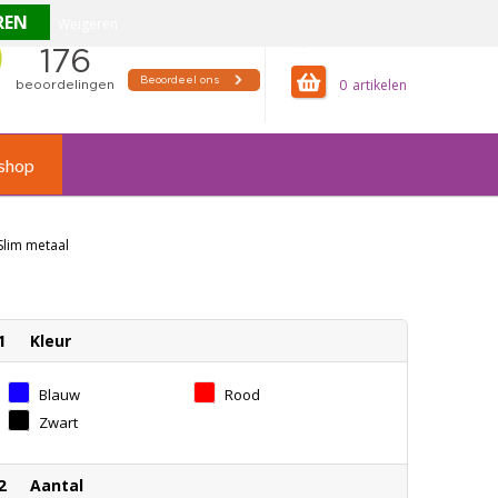
Weigeren
offertemandje
0
shop
Slim metaal
1
Kleur
Blauw
Rood
Zwart
2
Aantal