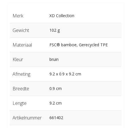
Merk
XD Collection
Gewicht
102 g
Materiaal
FSC® bamboe, Gerecycled TPE
Kleur
bruin
Afmeting
9.2 x 0.9 x 9.2 cm
Breedte
0.9 cm
Lengte
9.2 cm
Artikelnummer
661402