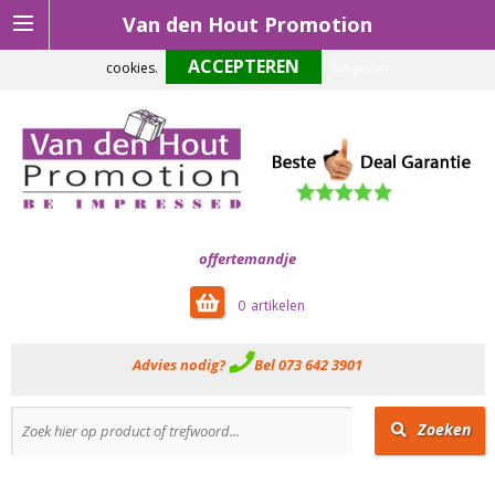
Van den Hout Promotion
Om onze website optimaal te laten functioneren maken wij gebruik van
cookies.
Weigeren
offertemandje
0
Advies nodig?
Bel 073 642 3901
Zoeken