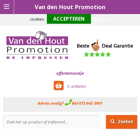
Van den Hout Promotion
Om onze website optimaal te laten functioneren maken wij gebruik van
cookies.
Weigeren
offertemandje
0
Advies nodig?
Bel 073 642 3901
Zoeken