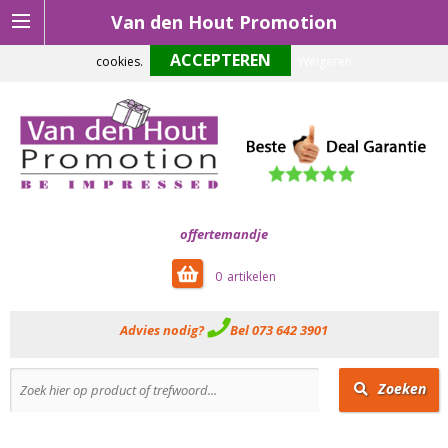
Van den Hout Promotion
Om onze website optimaal te laten functioneren maken wij gebruik van
cookies.
Weigeren
offertemandje
0
Advies nodig?
Bel 073 642 3901
Zoeken