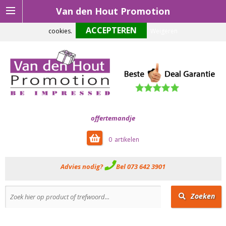
Van den Hout Promotion
Om onze website optimaal te laten functioneren maken wij gebruik van
cookies.
Weigeren
offertemandje
0
Advies nodig?
Bel 073 642 3901
Zoeken