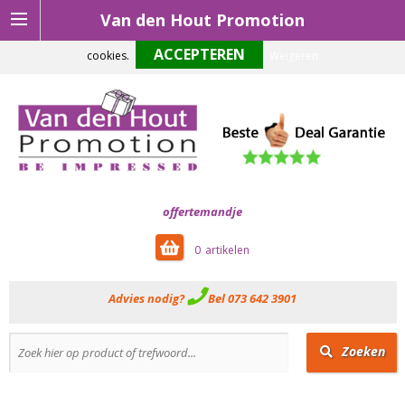
Van den Hout Promotion
Om onze website optimaal te laten functioneren maken wij gebruik van
cookies.
Weigeren
offertemandje
0
Advies nodig?
Bel 073 642 3901
Zoeken