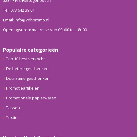
5231 PN s-Hertogenbosch
Tel: 073 642 39 01
Email: info@vdhpromo.nl
Openingsuren: ma t/m vr van 09u00 tot 18u00
Populaire categorieën
Top 10 best verkocht
De betere geschenken
Duurzame geschenken
Promotieartikelen
Promotionele papierwaren
Tassen
Textiel