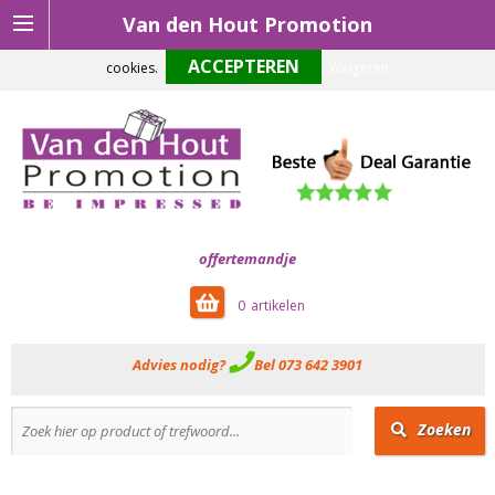
Van den Hout Promotion
Om onze website optimaal te laten functioneren maken wij gebruik van
cookies.
Weigeren
offertemandje
0
Advies nodig?
Bel 073 642 3901
Zoeken