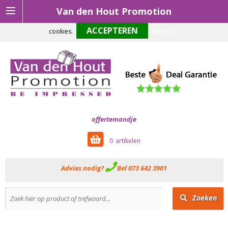
Van den Hout Promotion
Om onze website optimaal te laten functioneren maken wij gebruik van
cookies.
Weigeren
offertemandje
0
Advies nodig?
Bel 073 642 3901
Zoeken