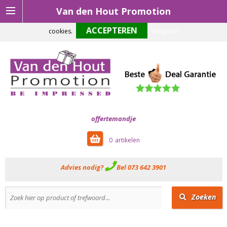
Van den Hout Promotion
Om onze website optimaal te laten functioneren maken wij gebruik van
cookies.
Weigeren
offertemandje
0
Advies nodig?
Bel 073 642 3901
Zoeken