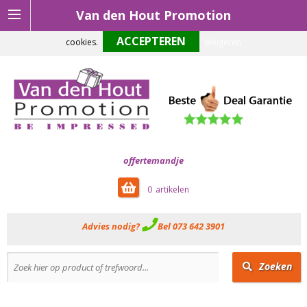
Van den Hout Promotion
Om onze website optimaal te laten functioneren maken wij gebruik van
cookies.
Weigeren
offertemandje
0
Advies nodig?
Bel 073 642 3901
Zoeken