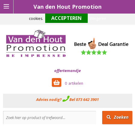
Van den Hout Promotion
Om onze website optimaal te laten functioneren maken wij gebruik van
cookies.
Weigeren
offertemandje
0
Advies nodig?
Bel 073 642 3901
Zoeken