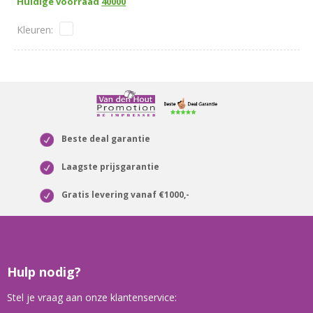
Huidige voorraad
40000
omslag
Beste deal garantie
Laagste prijsgarantie
Gratis levering vanaf €1000,-
Hulp nodig?
Stel je vraag aan onze klantenservice: