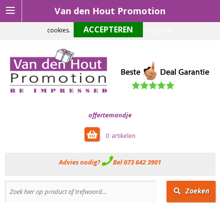
Van den Hout Promotion
Om onze website optimaal te laten functioneren maken wij gebruik van
cookies.
Weigeren
offertemandje
0
Advies nodig?
Bel 073 642 3901
Zoeken