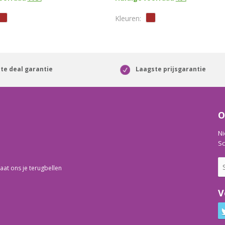
te deal garantie
Laagste prijsgarantie
O
Ni
Sc
aat ons je terugbellen
V