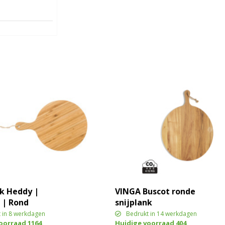
nk Heddy |
VINGA Buscot ronde
| Rond
snijplank
 in 8 werkdagen
Bedrukt in 14 werkdagen
voorraad
1164
Huidige voorraad
404