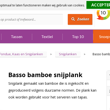
ptimaal te laten functioneren maken wij gebruik van cookies.
dig?
Bel 073 642 3901
Zoeken
Tassen
Textiel
Top 10
Snoep
Fondue, Kaas en Snijplanken
Snijplanken
Basso bambo
>
>
Basso bamboe snijplank
Snijplank gemaakt van bamboe die is ingekocht en
geproduceerd volgens duurzame normen. De plank kan
ook worden gebruikt voor het serveren van tapas.