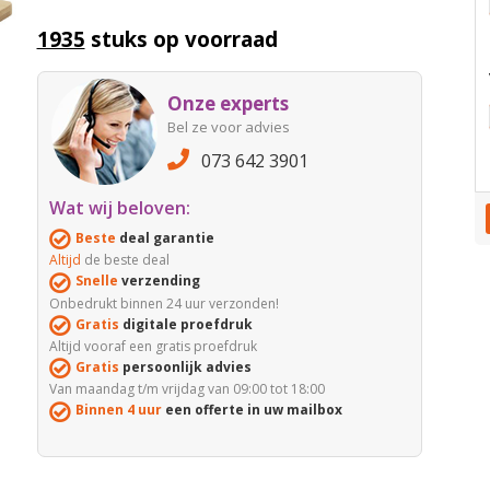
1935
stuks op voorraad
Onze experts
Bel ze voor advies
073 642 3901
Wat wij beloven:
Beste
deal garantie
Altijd
de beste deal
Snelle
verzending
Onbedrukt binnen 24 uur verzonden!
Gratis
digitale proefdruk
Altijd vooraf een gratis proefdruk
Gratis
persoonlijk advies
Van maandag t/m vrijdag van 09:00 tot 18:00
Binnen 4 uur
een offerte in uw mailbox