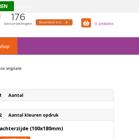
Weigeren
offertemandje
0
shop
e snijplank
1
Aantal
2
Aantal kleuren opdruk
achterzijde (100x180mm)