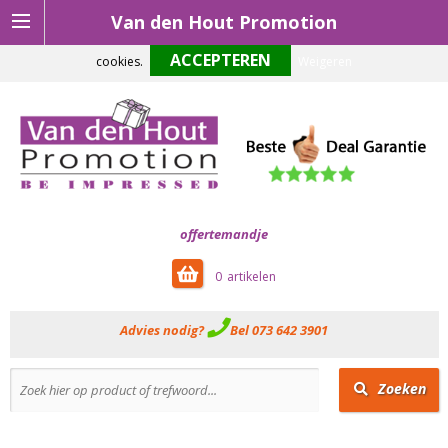
Van den Hout Promotion
Om onze website optimaal te laten functioneren maken wij gebruik van
cookies.
Weigeren
offertemandje
0
Advies nodig?
Bel 073 642 3901
Zoeken