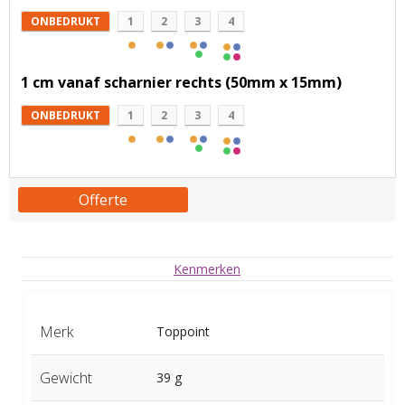
ONBEDRUKT
1
2
3
4
1 cm vanaf scharnier rechts (50mm x 15mm)
ONBEDRUKT
1
2
3
4
Offerte
Kenmerken
Merk
Toppoint
Gewicht
39 g