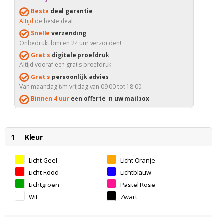
Beste
deal garantie
Altijd
de beste deal
Snelle
verzending
Onbedrukt binnen 24 uur verzonden!
Gratis
digitale proefdruk
Altijd vooraf een gratis proefdruk
Gratis
persoonlijk advies
Van maandag t/m vrijdag van 09:00 tot 18:00
Binnen 4 uur
een offerte in uw mailbox
1
Kleur
Licht Geel
Licht Oranje
Licht Rood
Lichtblauw
Lichtgroen
Pastel Rose
Wit
Zwart