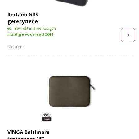
Reclaim GRS
gerecyclede
tweekleurige 14"
Bedrukt in 8 werkdagen
Huidige voorraad
3611
laptophoes 2,5 L
VINGA Baltimore
laptopcase 15"