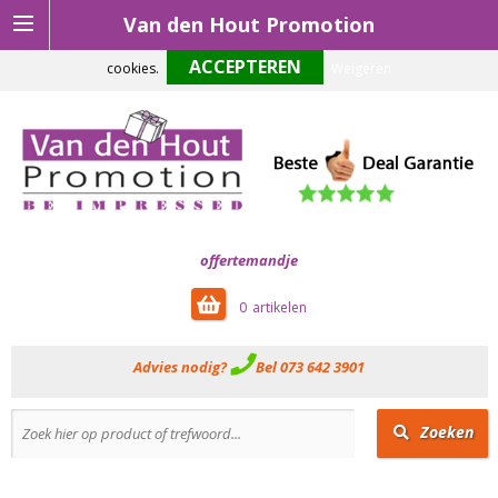
Van den Hout Promotion
Om onze website optimaal te laten functioneren maken wij gebruik van
cookies.
Weigeren
offertemandje
0
Advies nodig?
Bel 073 642 3901
Zoeken