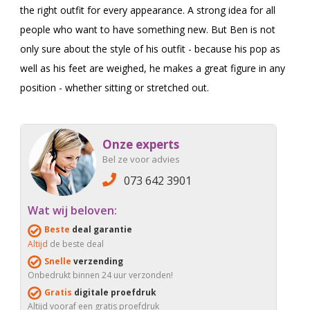
the right outfit for every appearance. A strong idea for all
people who want to have something new. But Ben is not
only sure about the style of his outfit - because his pop as
well as his feet are weighed, he makes a great figure in any
position - whether sitting or stretched out.
Onze experts
Bel ze voor advies
073 642 3901
Wat wij beloven:
Beste
deal garantie
Altijd
de beste deal
Snelle
verzending
Onbedrukt binnen 24 uur verzonden!
Gratis
digitale proefdruk
Altijd vooraf een gratis proefdruk