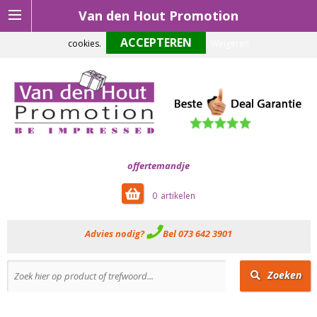
Van den Hout Promotion
Om onze website optimaal te laten functioneren maken wij gebruik van
cookies.
Weigeren
offertemandje
0
Advies nodig?
Bel 073 642 3901
Zoeken