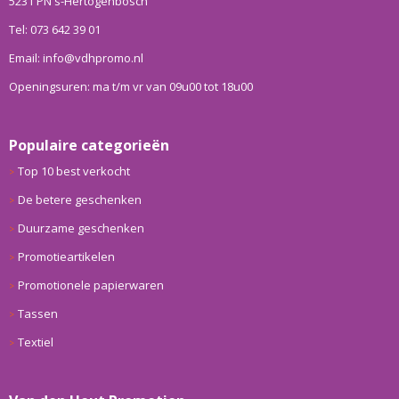
5231 PN s-Hertogenbosch
Tel: 073 642 39 01
Email: info@vdhpromo.nl
Openingsuren: ma t/m vr van 09u00 tot 18u00
Populaire categorieën
Top 10 best verkocht
De betere geschenken
Duurzame geschenken
Promotieartikelen
Promotionele papierwaren
Tassen
Textiel