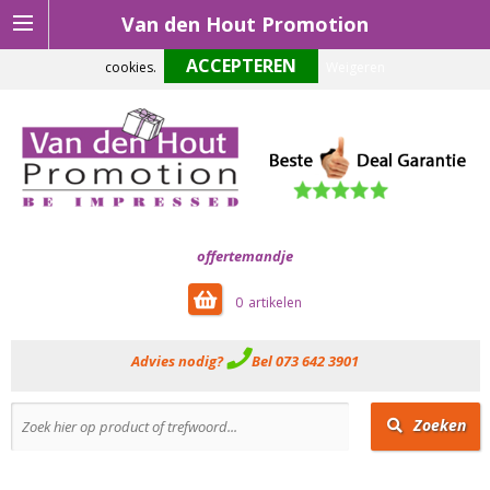
Van den Hout Promotion
Om onze website optimaal te laten functioneren maken wij gebruik van
cookies.
Weigeren
offertemandje
0
Advies nodig?
Bel 073 642 3901
Zoeken