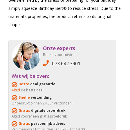
overwhelmed by the stress of preparing for your birthday:
simply squeeze Birthday Bert® to reduce stress. Due to the
material's properties, the product returns to its original
shape.
Onze experts
Bel ze voor advies
073 642 3901
Wat wij beloven:
Beste
deal garantie
Altijd
de beste deal
Snelle
verzending
Onbedrukt binnen 24 uur verzonden!
Gratis
digitale proefdruk
Altijd vooraf een gratis proefdruk
Gratis
persoonlijk advies
Van maandag t/m vrijdag van 09:00 tot 18:00