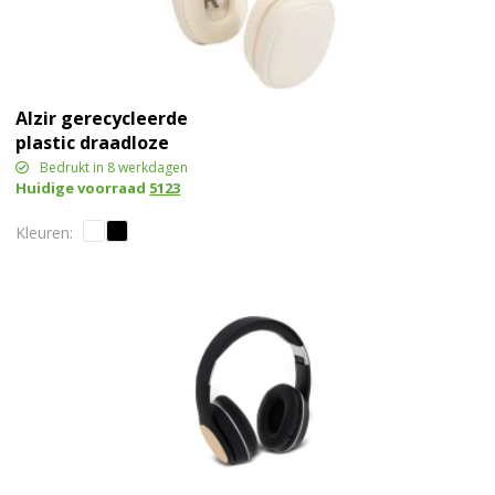
Alzir gerecycleerde
plastic draadloze
Bluetooth®-
Bedrukt in 8 werkdagen
Huidige voorraad
5123
hoofdtelefoon over-ear