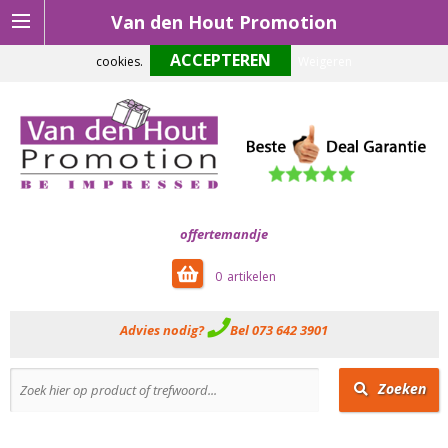
Van den Hout Promotion
Om onze website optimaal te laten functioneren maken wij gebruik van
cookies.
Weigeren
offertemandje
0
Advies nodig?
Bel 073 642 3901
Zoeken