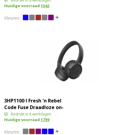
Bedrukt in 8 werkdagen
Huidige voorraad
1542
met ENC
3HP1100 I Fresh 'n Rebel
Code Fuse Draadloze on-
ear koptelefoon
Bedrukt in 8 werkdagen
Huidige voorraad
1739