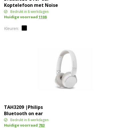
Koptelefoon met Noise
Canceling (ANC)
Bedrukt in 8 werkdagen
Huidige voorraad
1108
TAH3209 |Philips
Bluetooth on ear
Headphones met 25 uur
Bedrukt in 8 werkdagen
Huidige voorraad
783
speeltijd