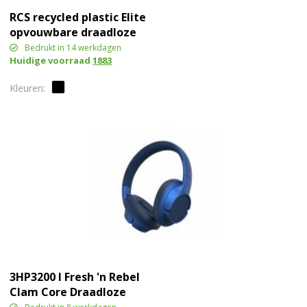
RCS recycled plastic Elite
opvouwbare draadloze
koptelefoon
Bedrukt in 14 werkdagen
Huidige voorraad
1883
3HP3200 I Fresh 'n Rebel
Clam Core Draadloze
over-ear koptelefoon