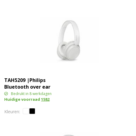
TAH5209 |Philips
Bluetooth over ear
koptelefoon met 65 uur
Bedrukt in 8 werkdagen
Huidige voorraad
1582
speeltijd