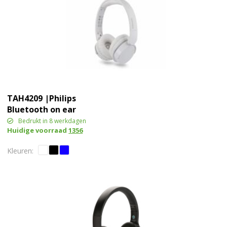
TAH4209 |Philips
Bluetooth on ear
koptelefoon met 55 uur
Bedrukt in 8 werkdagen
Huidige voorraad
1356
speeltijd