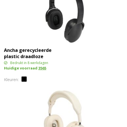
Ancha gerecycleerde
plastic draadloze
Bluetooth®-
Bedrukt in 8 werkdagen
Huidige voorraad
3565
hoofdtelefoon over-ear