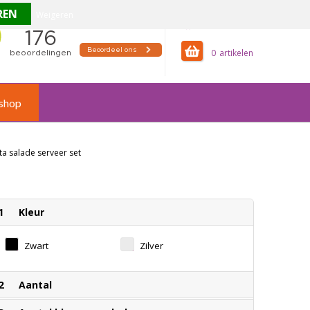
Weigeren
offertemandje
0
shop
ta salade serveer set
1
Kleur
Zwart
Zilver
2
Aantal