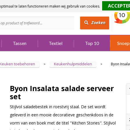
ptimaal te laten functioneren maken wij gebruik van cookies.
dig?
Bel 073 642 3901
Zoeken
Tassen
Textiel
Top 10
Snoep
Keuken toebehoren
Keukenhulpmiddelen
Byon Insala
>
>
Byon Insalata salade serveer
set
Stijlvol saladebestek in roestvrij staal. De set wordt
geleverd in een mooie decoratieve geschenkdoos in de
vorm van een boek met de titel "Kitchen Stories". Stijlvol