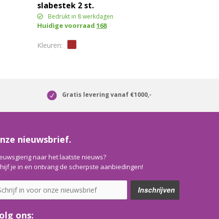
slabestek 2 st.
Bedrukt in 8 werkdagen
Huidige voorraad
168
Gratis levering vanaf €1000,-
nze nieuwsbrief.
euwsgierig naar het laatste nieuws?
hijf je in en ontvang de scherpste aanbiedingen!
olg ons: