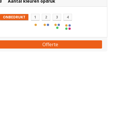
3
Aantal kleuren opdruk
ONBEDRUKT
1
2
3
4
Offerte