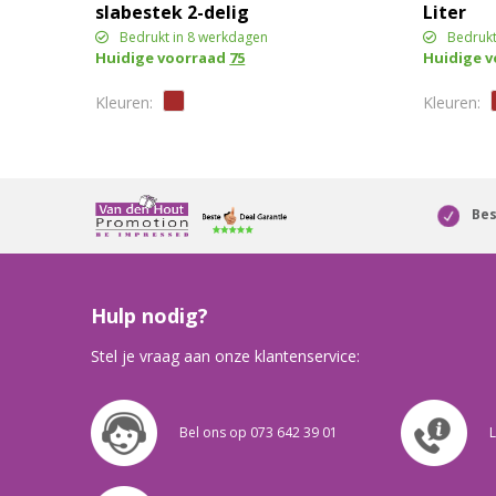
slabestek 2-delig
Liter
Bedrukt in 8 werkdagen
Bedrukt
Huidige voorraad
75
Huidige 
Bes
Hulp nodig?
Stel je vraag aan onze klantenservice:
Bel ons op 073 642 39 01
L