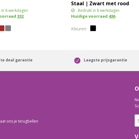
Staal | Zwart met rood
detail
 in 8 werkdagen
Bedrukt in 8 werkdagen
voorraad
332
Huidige voorraad
436
te deal garantie
Laagste prijsgarantie
O
Ni
Sc
aat ons je terugbellen
V