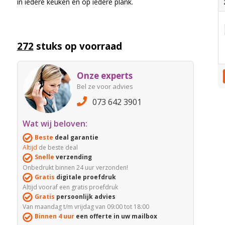
in iedere keuken en op iedere plank.
272
stuks op voorraad
Onze experts
Bel ze voor advies
073 642 3901
Wat wij beloven:
Beste
deal garantie
Altijd
de beste deal
Snelle
verzending
Onbedrukt binnen 24 uur verzonden!
Gratis
digitale proefdruk
Altijd vooraf een gratis proefdruk
Gratis
persoonlijk advies
Van maandag t/m vrijdag van 09:00 tot 18:00
Binnen 4 uur
een offerte in uw mailbox