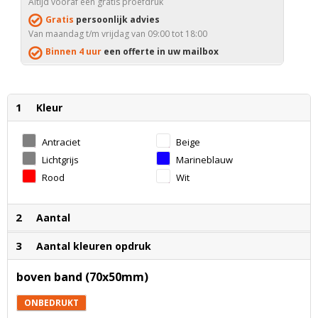
Altijd vooraf een gratis proefdruk
Gratis
persoonlijk advies
Van maandag t/m vrijdag van 09:00 tot 18:00
Binnen 4 uur
een offerte in uw mailbox
1
Kleur
Antraciet
Beige
Lichtgrijs
Marineblauw
Rood
Wit
2
Aantal
3
Aantal kleuren opdruk
boven band (70x50mm)
ONBEDRUKT