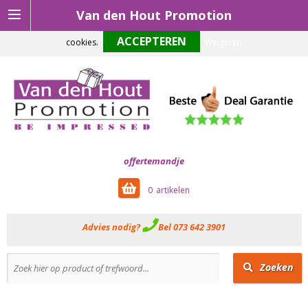
Van den Hout Promotion
Om onze website optimaal te laten functioneren maken wij gebruik van
cookies.
Weigeren
offertemandje
0
Advies nodig?
Bel 073 642 3901
Zoeken