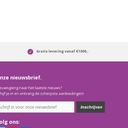
Gratis levering vanaf €1000,-
nze nieuwsbrief.
euwsgierig naar het laatste nieuws?
hijf je in en ontvang de scherpste aanbiedingen!
olg ons: