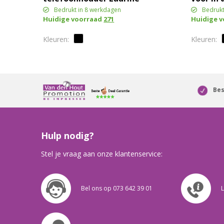
Bedrukt in 8 werkdagen
Bedrukt
Huidige voorraad
271
Huidige 
Bes
Hulp nodig?
Stel je vraag aan onze klantenservice:
Bel ons op 073 642 39 01
L