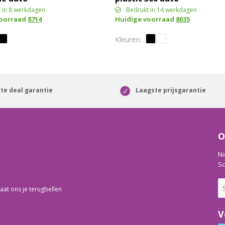
telefoonhouder
 in 8 werkdagen
Bedrukt in 14 werkdagen
voorraad
8714
Huidige voorraad
8035
te deal garantie
Laagste prijsgarantie
O
Ni
Sc
aat ons je terugbellen
V