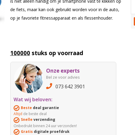
is niet alleen handig om je smartphone vast te klikken op
de fiets, maar kan ook gebruikt worden voor in de auto,
op je favoriete fitnessapparaat en als flessenhouder.
100000
stuks op voorraad
Onze experts
Bel ze voor advies
073 642 3901
Wat wij beloven:
Beste
deal garantie
Altijd
de beste deal
Snelle
verzending
Onbedrukt binnen 24 uur verzonden!
Gratis
digitale proefdruk