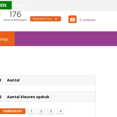
Weigeren
offertemandje
0
shop
1
Aantal
2
Aantal kleuren opdruk
ONBEDRUKT
1
2
3
4