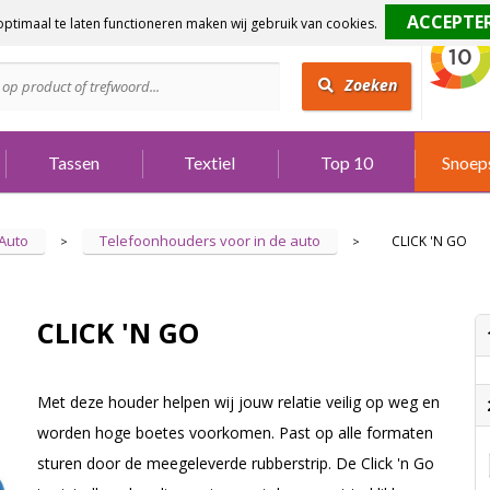
ptimaal te laten functioneren maken wij gebruik van cookies.
dig?
Bel 073 642 3901
Zoeken
Tassen
Textiel
Top 10
Snoep
Auto
Telefoonhouders voor in de auto
CLICK 'N GO
>
>
CLICK 'N GO
Met deze houder helpen wij jouw relatie veilig op weg en
worden hoge boetes voorkomen. Past op alle formaten
sturen door de meegeleverde rubberstrip. De Click 'n Go