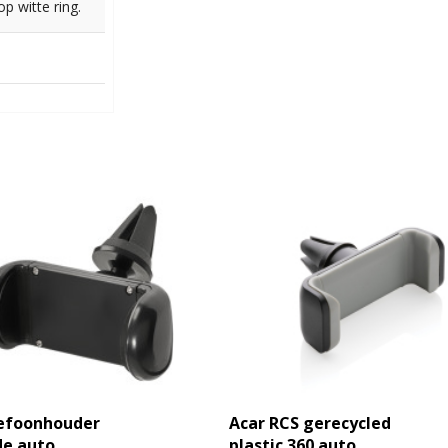
p witte ring.
lefoonhouder
Acar RCS gerecycled
de auto
plastic 360 auto