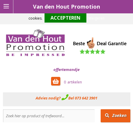
Van den Hout Promotion
Om onze website optimaal te laten functioneren maken wij gebruik van
cookies.
Weigeren
offertemandje
0
Advies nodig?
Bel 073 642 3901
Zoeken