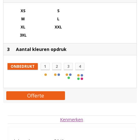
XS
S
M
L
XL
XXL
3XL
3
Aantal kleuren opdruk
ONBEDRUKT
1
2
3
4
Offerte
Kenmerken