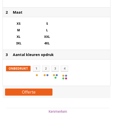
2
Maat
XS
S
M
L
XL
XXL
3XL
4XL
3
Aantal kleuren opdruk
ONBEDRUKT
1
2
3
4
Offerte
Kenmerken