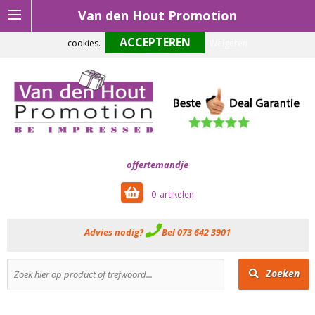
Van den Hout Promotion
Om onze website optimaal te laten functioneren maken wij gebruik van
cookies.
Weigeren
offertemandje
0
Advies nodig?
Bel 073 642 3901
Zoeken