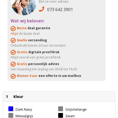
Bel ze voor advies
073 642 3901
Wat wij beloven:
Beste
deal garantie
Altijd
de beste deal
Snelle
verzending
Onbedrukt binnen 24 uur verzonden!
Gratis
digitale proefdruk
Altijd vooraf een gratis proefdruk
Gratis
persoonlijk advies
Van maandag t/m vrijdag van 09:00 tot 18:00
Binnen 4 uur
een offerte in uw mailbox
1
Kleur
Dark Navy
Grijsmelange
Metaalgrijs
Zwart