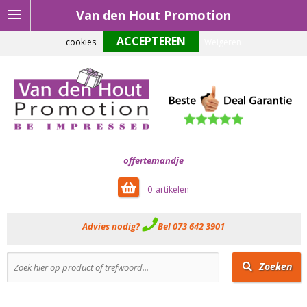
Van den Hout Promotion
Om onze website optimaal te laten functioneren maken wij gebruik van
cookies.
Weigeren
offertemandje
0
Advies nodig?
Bel 073 642 3901
Zoeken