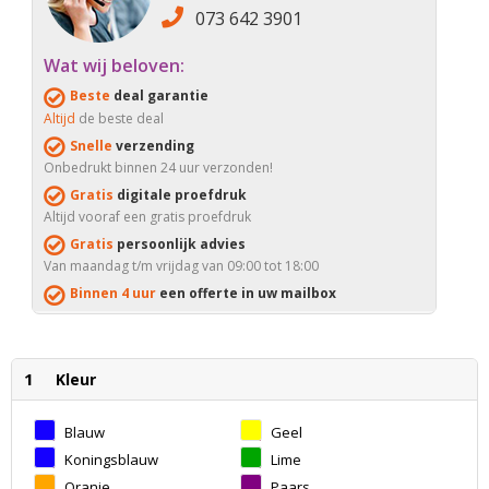
073 642 3901
Wat wij beloven:
Beste
deal garantie
Altijd
de beste deal
Snelle
verzending
Onbedrukt binnen 24 uur verzonden!
Gratis
digitale proefdruk
Altijd vooraf een gratis proefdruk
Gratis
persoonlijk advies
Van maandag t/m vrijdag van 09:00 tot 18:00
Binnen 4 uur
een offerte in uw mailbox
1
Kleur
Blauw
Geel
Koningsblauw
Lime
Oranje
Paars