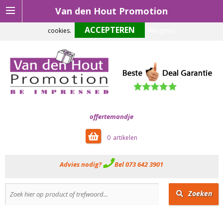
Van den Hout Promotion
Om onze website optimaal te laten functioneren maken wij gebruik van
cookies.
Weigeren
offertemandje
0
Advies nodig?
Bel 073 642 3901
Zoeken