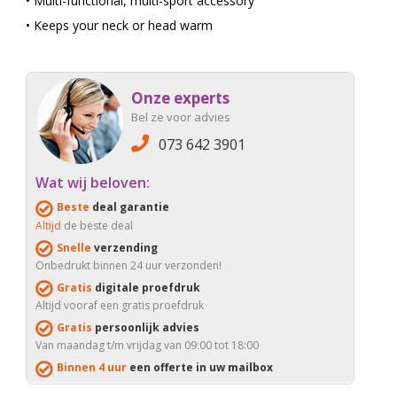
• Multi-functional, multi-sport accessory
• Keeps your neck or head warm
Onze experts
Bel ze voor advies
073 642 3901
Wat wij beloven:
Beste
deal garantie
Altijd
de beste deal
Snelle
verzending
Onbedrukt binnen 24 uur verzonden!
Gratis
digitale proefdruk
Altijd vooraf een gratis proefdruk
Gratis
persoonlijk advies
Van maandag t/m vrijdag van 09:00 tot 18:00
Binnen 4 uur
een offerte in uw mailbox