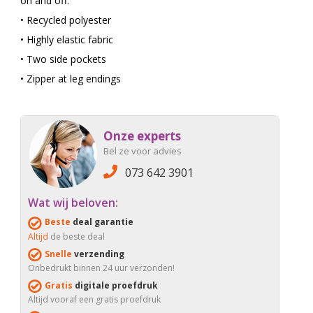
on and off.
• Recycled polyester
• Highly elastic fabric
• Two side pockets
• Zipper at leg endings
Onze experts
Bel ze voor advies
073 642 3901
Wat wij beloven:
Beste
deal garantie
Altijd
de beste deal
Snelle
verzending
Onbedrukt binnen 24 uur verzonden!
Gratis
digitale proefdruk
Altijd vooraf een gratis proefdruk