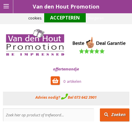
Van den Hout Promotion
Om onze website optimaal te laten functioneren maken wij gebruik van
cookies.
Weigeren
offertemandje
0
Advies nodig?
Bel 073 642 3901
Zoeken