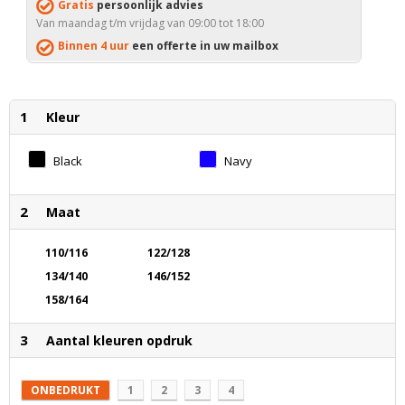
Gratis
persoonlijk advies
Van maandag t/m vrijdag van 09:00 tot 18:00
Binnen 4 uur
een offerte in uw mailbox
1
Kleur
Black
Navy
2
Maat
110/116
122/128
134/140
146/152
158/164
3
Aantal kleuren opdruk
ONBEDRUKT
1
2
3
4