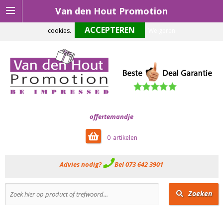
Van den Hout Promotion
Om onze website optimaal te laten functioneren maken wij gebruik van
cookies.
Weigeren
offertemandje
0
Advies nodig?
Bel 073 642 3901
Zoeken