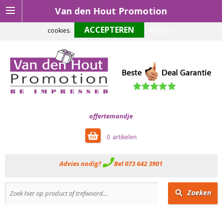
Van den Hout Promotion
Om onze website optimaal te laten functioneren maken wij gebruik van
cookies.
Weigeren
offertemandje
0
Advies nodig?
Bel 073 642 3901
Zoeken