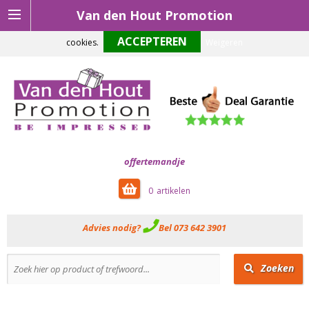
Van den Hout Promotion
Om onze website optimaal te laten functioneren maken wij gebruik van
cookies.
Weigeren
offertemandje
0
Advies nodig?
Bel 073 642 3901
Zoeken