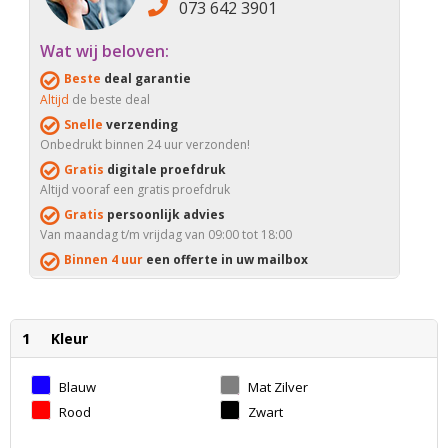
073 642 3901
Wat wij beloven:
Beste
deal garantie
Altijd
de beste deal
Snelle
verzending
Onbedrukt binnen 24 uur verzonden!
Gratis
digitale proefdruk
Altijd vooraf een gratis proefdruk
Gratis
persoonlijk advies
Van maandag t/m vrijdag van 09:00 tot 18:00
Binnen 4 uur
een offerte in uw mailbox
1
Kleur
Blauw
Mat Zilver
Rood
Zwart