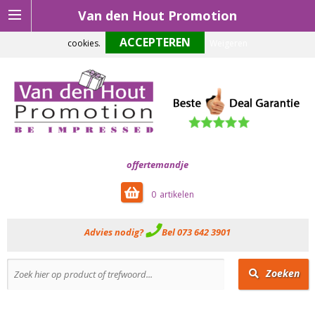
Van den Hout Promotion
Om onze website optimaal te laten functioneren maken wij gebruik van
cookies.
Weigeren
offertemandje
0
Advies nodig?
Bel 073 642 3901
Zoeken