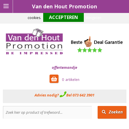
Van den Hout Promotion
Om onze website optimaal te laten functioneren maken wij gebruik van
cookies.
Weigeren
offertemandje
0
Advies nodig?
Bel 073 642 3901
Zoeken