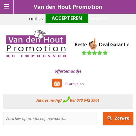
Van den Hout Promotion
Om onze website optimaal te laten functioneren maken wij gebruik van
cookies.
Weigeren
offertemandje
0
Advies nodig?
Bel 073 642 3901
Zoeken