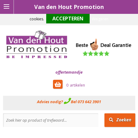
Van den Hout Promotion
Om onze website optimaal te laten functioneren maken wij gebruik van
cookies.
Weigeren
offertemandje
0
Advies nodig?
Bel 073 642 3901
Zoeken