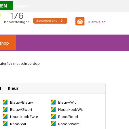
Weigeren
offertemandje
0
shop
aterfles met schroefdop
1
Kleur
Blauw/Blauw
Blauw/Wit
Blauw/Zwart
Houtskool/Wit
Houtskool/Zwart
Rood/Rood
Rood/Wit
Rood/Zwart