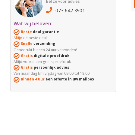
Bel ze voor advies
073 642 3901
Wat wij beloven:
Beste
deal garantie
Altijd
de beste deal
Snelle
verzending
Onbedrukt binnen 24 uur verzonden!
Gratis
digitale proefdruk
Altijd vooraf een gratis proefdruk
Gratis
persoonlijk advies
Van maandag t/m vrijdag van 09:00 tot 18:00
Binnen 4 uur
een offerte in uw mailbox