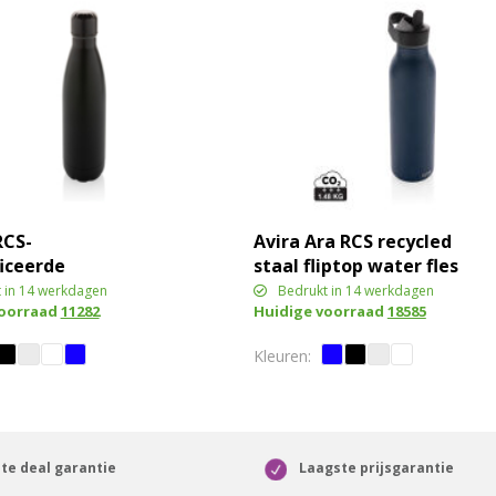
RCS-
Avira Ara RCS recycled
ficeerde
staal fliptop water fles
ed rvs
500ML
 in 14 werkdagen
Bedrukt in 14 werkdagen
voorraad
11282
Huidige voorraad
18585
ndige fles
te deal garantie
Laagste prijsgarantie