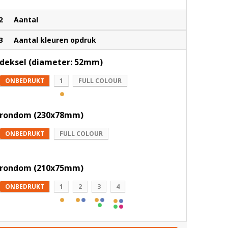
2
Aantal
3
Aantal kleuren opdruk
deksel (diameter: 52mm)
ONBEDRUKT
1
FULL COLOUR
rondom (230x78mm)
ONBEDRUKT
FULL COLOUR
rondom (210x75mm)
ONBEDRUKT
1
2
3
4