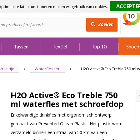
ptimaal te laten functioneren maken wij gebruik van cookies.
dig?
Bel 073 642 3901
Zoeken
Tassen
Textiel
Top 10
Snoep
Vrije tijd
Waterflessen
H2O Active® Eco Treble 750 ml w
>
>
H2O Active® Eco Treble 750
ml waterfles met schroefdop
Enkelwandige drinkfles met ergonomisch ontwerp
gemaakt van Prevented Ocean Plastic. Het plastic wordt
verzameld binnen een straal van 50 km van een