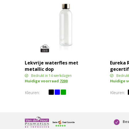
Lekvrije waterfles met
Eureka 
metallic dop
gecerti
gerecycl
Bedrukt in 14 werkdagen
Bedrukt
Huidige voorraad
7200
Huidige 
enkelwa
Bes