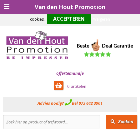
Van den Hout Promotion
Om onze website optimaal te laten functioneren maken wij gebruik van
cookies.
Weigeren
offertemandje
0
Advies nodig?
Bel 073 642 3901
Zoeken