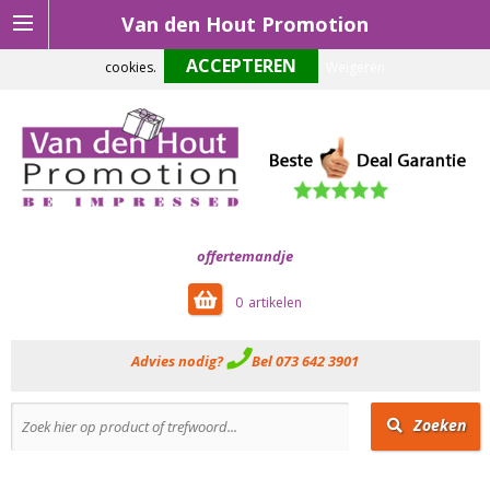
Van den Hout Promotion
Om onze website optimaal te laten functioneren maken wij gebruik van
cookies.
Weigeren
offertemandje
0
Advies nodig?
Bel 073 642 3901
Zoeken